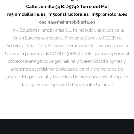
Calle Jumilla 54 B. 29740 Torre del Mar
m5inmobiliaria.es
·
m5constructora.es
·
m5promotora.es
oficina@m5inmobiliaria.es
«M5 Soluciones Inmobiliarias S.L. ha recibido una ayuda de la
Unión Europea con cargo al Programa Operativo FEDER de
Andalucía 2014-2020, financiada como parte de la respuesta de la
Unión a la pandemia de COVID-19 (REACT-UE), para compensar el
sobrecoste energético de gas natural y/o electricidad a pymes y
autónomos especialmente afectados por el incremento de los
precios del gas natural y la electricidad provocados por el impacto
de la guerra de agresión de Rusia contra Ucrania.»